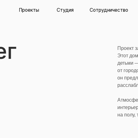
Проекты
Студия
Сотрудничество
Контакты
г
Проект загородного до
Этот дом стал загород
детьми — пространство
от городского ритма. 
он предлагает соверш
расслабленную, напол
Атмосфера загородног
интерьером в духе южн
на полу, теплая древе