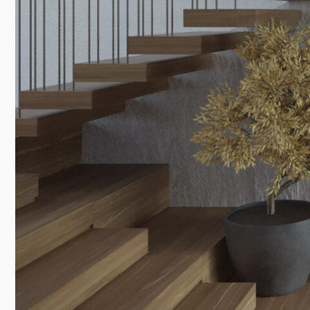
Отдельного внимания заслуживают детали: каменная лестница, 
прихожей. Дом дышит светом и покоем, а все решения подчинены одн