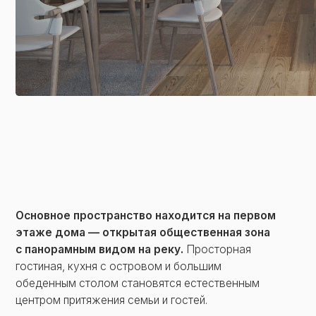
Основное пространство находится на первом
этаже дома — открытая общественная зона
с панорамным видом на реку.
Просторная
гостиная, кухня с островом и большим
обеденным столом становятся естественным
центром притяжения семьи и гостей.
Ядром планировки стал спа-блок в тёмных
тонах: хаммам, просторная душевая и комната
отдыха, отделенная от основной зоны
стеклянной перегородкой с бегущей водой.
С другой стороны дома — детский блок
с несколькими спальнями, выходящими в сад.
Второй этаж — словно верхняя палуба,
надстроенная над основным объемом домом —
полностью отдан под мастер-спальню
родителей с гардеробной и ванной комнатой.